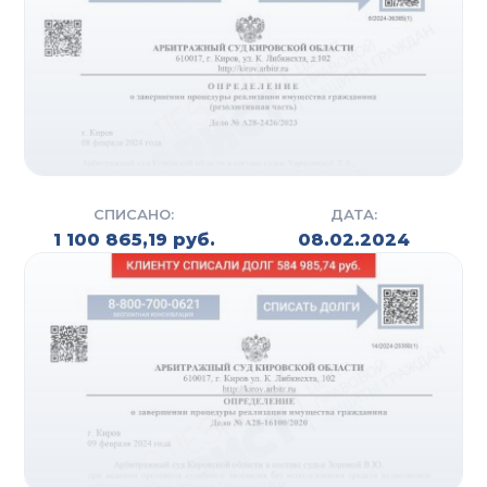
иск на банкротство. Также подготавливаются все
необходимые документы для подачи иска. Этим
могут заниматься специалисты компании (на
практике данный процесс занимает от 7 до 10
дней) либо сам должник, но в связи с
неопытностью у него на это может уйти гораздо
больше времени (в среднем от 1 до 3 месяцев).
СПИСАНО:
ДАТА:
После того, как собраны все справки и выписки,
1 100 865,19 руб.
08.02.2024
оплачены госпошлины и депозиты суда,
составляется исковое заявление.
Следующий этап – это регистрация искового
заявления на сайте Арбитражного суда. Суд
рассматривает, соответствует ли иск регламенту,
проверяет наличие всех необходимых
документов и (если все хорошо) назначает дату
заседания. На практике уже через 1,5-2 месяца
гражданин получает статус «банкрот».